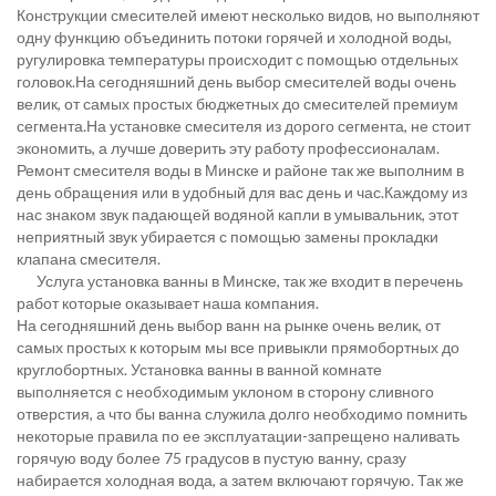
Конструкции смесителей имеют несколько видов, но выполняют
одну функцию объединить потоки горячей и холодной воды,
ругулировка температуры происходит с помощью отдельных
головок.На сегодняшний день выбор смесителей воды очень
велик, от самых простых бюджетных до смесителей премиум
сегмента.На установке смесителя из дорого сегмента, не стоит
экономить, а лучше доверить эту работу профессионалам.
Ремонт смесителя воды в Минске и районе так же выполним в
день обращения или в удобный для вас день и час.Каждому из
нас знаком звук падающей водяной капли в умывальник, этот
неприятный звук убирается с помощью замены прокладки
клапана смесителя.
Услуга установка ванны в Минске, так же входит в перечень
работ которые оказывает наша компания.
На сегодняшний день выбор ванн на рынке очень велик, от
самых простых к которым мы все привыкли прямобортных до
круглобортных. Установка ванны в ванной комнате
выполняется с необходимым уклоном в сторону сливного
отверстия, а что бы ванна служила долго необходимо помнить
некоторые правила по ее эксплуатации-запрещено наливать
горячую воду более 75 градусов в пустую ванну, сразу
набирается холодная вода, а затем включают горячую. Так же